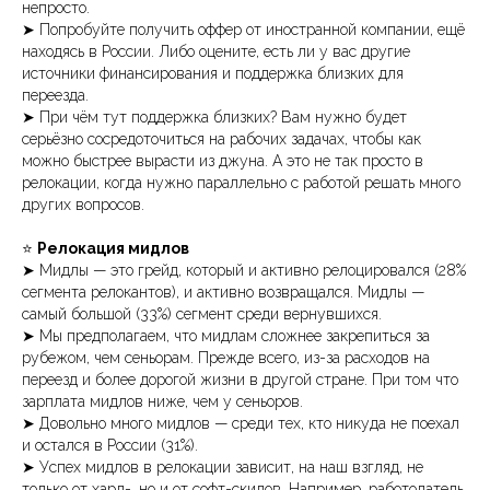
непросто.
➤ Попробуйте получить оффер от иностранной компании, ещё
находясь в России. Либо оцените, есть ли у вас другие
источники финансирования и поддержка близких для
переезда.
➤ При чём тут поддержка близких? Вам нужно будет
серьёзно сосредоточиться на рабочих задачах, чтобы как
можно быстрее вырасти из джуна. А это не так просто в
релокации, когда нужно параллельно с работой решать много
других вопросов.
⭐️
Релокация мидлов
➤ Мидлы — это грейд, который и активно релоцировался (28%
сегмента релокантов), и активно возвращался. Мидлы —
самый большой (33%) сегмент среди вернувшихся.
➤ Мы предполагаем, что мидлам сложнее закрепиться за
рубежом, чем сеньорам. Прежде всего, из-за расходов на
переезд и более дорогой жизни в другой стране. При том что
зарплата мидлов ниже, чем у сеньоров.
➤ Довольно много мидлов — среди тех, кто никуда не поехал
и остался в России (31%).
➤ Успех мидлов в релокации зависит, на наш взгляд, не
только от хард-, но и от софт-скилов. Например, работодатель