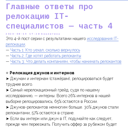
Главные ответы про
релокацию IT-
специалистов — часть 4
2024-08-15 17:28
Аналитика
Это 4-й пост серии с результатами нашего
исследования IT-
релокации
.
—
Часть 1: Кто уехал, сколько вернулось
—
Часть 2: Где хотят работать релоканты
—
Часть 3: Что делать компаниям, чтобы нанимать релокантов
⭐️
Релокация джунов и интернов
➤ Джунам и интернам (стажёрам), релоцироваться будет
труднее всего.
➤ Самый нерелокационный грейд, судя по нашему
исследованию, — интерны. Всего 26% интернов в нашей
выборке релоцировались; 65% остаются в России.
➤ Джунов-релокантов немногим больше. 30% джунов стали
релокантами, 57% остаются в стране.
➤ Если вы интерн или джун в IT, подумайте как следует,
прежде чем переезжать. Получить оффер за рубежом будет