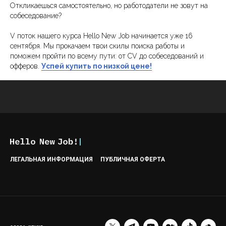
Откликаешься самостоятельно, но работодатели не зовут на
собеседование?
V поток нашего курса Hello New Job начинается уже 16
сентября. Мы прокачаем твои скилы поиска работы и
поможем пройти по всему пути: от CV до собеседований и
офферов.
Успей купить по низкой цене!
Кира Кузьменко
ЛЕГАЛЬНАЯ ИНФОРМАЦИЯ
ПУБЛИЧНАЯ ОФЕРТА