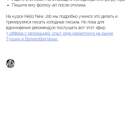
Пишите ему фоллоу-ап после отклика.
На курсе Hello New Job мы подробно учимся это делать и
тренируемся писать холодные письма. Но пока для
вдохновения рекомендую послушать вот этот эфир:
3 оффера с релокацией: опыт хеда маркетинга на рынке
Турции и Великобритании.
Кира Кузьменко